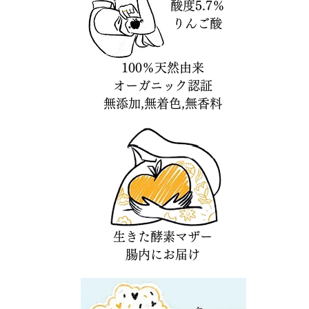
酸度5.7％
​りんご酸
100％天然由来
​オーガニック認証
無添加,無着色,無香料
生きた酵素マザー
​腸内にお届け