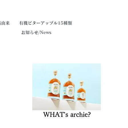
然由来
有機ビターアップル15種類
お知らせ/News
WHAT's archie?
WHAT's archie?