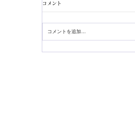
コメント
コメントを追加…
フィガロジャポン2月号のフレンチ
シックなおいしい手土産に
archie（アルシー）が掲載されま
た