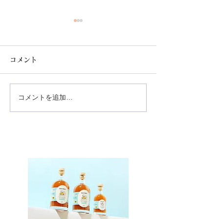
コメント
コメントを追加…
archie（アルシー）
在日フランス大
2023年度分入荷のお知ら
行われた美食の
せ
archie（アル
加致しました。